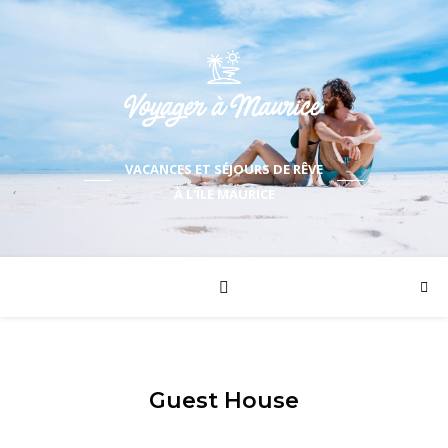
VACANCES ET SÉJOURS DE RÊVE
À L'ÎLE MAURICE
Guest House