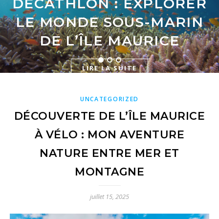
BALADE EN BUGGY DANS
DECATHLON : EXPLORER
VOYAGE À L’ÎLE MAURICE
LA RÉSERVE NATURELLE
LE MONDE SOUS-MARIN
DE L’ÎLE MAURICE
DE BEL OMBRE
LIRE LA SUITE
LIRE LA SUITE
LIRE LA SUITE
UNCATEGORIZED
DÉCOUVERTE DE L’ÎLE MAURICE
À VÉLO : MON AVENTURE
NATURE ENTRE MER ET
MONTAGNE
juillet 15, 2025