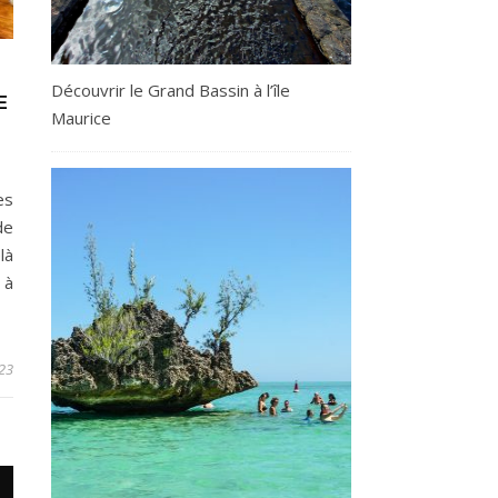
Découvrir le Grand Bassin à l’île
E
Maurice
es
de
là
 à
23