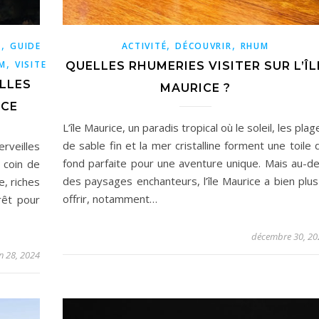
,
,
,
R
GUIDE
ACTIVITÉ
DÉCOUVRIR
RHUM
,
M
VISITE
QUELLES RHUMERIES VISITER SUR L’ÎL
ELLES
MAURICE ?
ICE
L’île Maurice, un paradis tropical où le soleil, les plag
de sable fin et la mer cristalline forment une toile 
erveilles
fond parfaite pour une aventure unique. Mais au-de
 coin de
des paysages enchanteurs, l’île Maurice a bien plus
e, riches
offrir, notamment…
rêt pour
décembre 30, 20
in 28, 2024