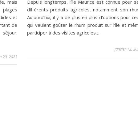
de, mais
Depuis longtemps, l’île Maurice est connue pour s
e plages
différents produits agricoles, notamment son rhu
dides et
Aujourd’hui, il y a de plus en plus d’options pour ce
rtant de
qui veulent goûter le rhum produit sur l’île et mê
séjour.
participer à des visites agricoles…
janvier 12, 2
in 20, 2023