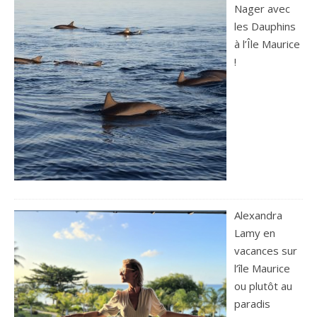
Nager avec
les Dauphins
à l’Île Maurice
!
Alexandra
Lamy en
vacances sur
l’île Maurice
ou plutôt au
paradis