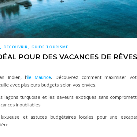
,
,
DÉCOUVRIR
GUIDE TOURISME
IDÉAL POUR DES VACANCES DE RÊVE
n Indien, l’
île Maurice
. Découvrez comment maximiser vot
uille avec plusieurs budgets selon vos envies.
s lagons turquoise et les saveurs exotiques sans compromett
cances inoubliables.
e luxueuse et astuces budgétaires locales pour une escapa
ière.