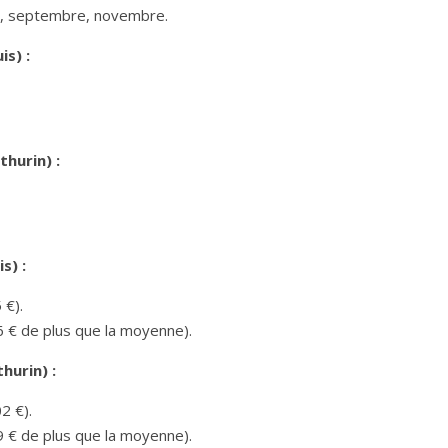
uin, septembre, novembre.
s) :
hurin) :
s) :
 €).
6 € de plus que la moyenne).
hurin) :
2 €).
9 € de plus que la moyenne).